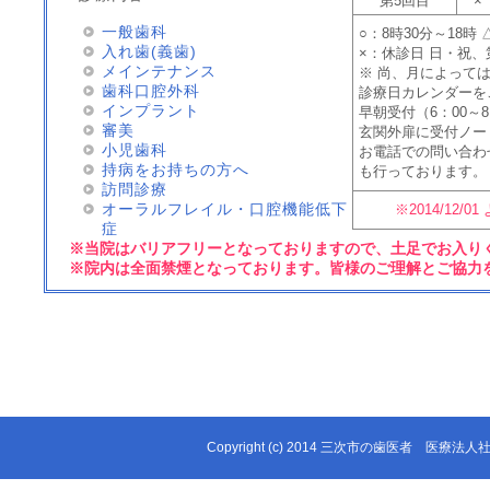
第5回目
×
一般歯科
○：8時30分～18時
入れ歯(義歯)
×：休診日 日・祝、
メインテナンス
※ 尚、月によって
歯科口腔外科
診療日カレンダーを
インプラント
早朝受付（6：00～8
審美
玄関外扉に受付ノー
小児歯科
お電話での問い合わ
持病をお持ちの方へ
も行っております。
訪問診療
オーラルフレイル・口腔機能低下
※2014/12
症
※当院はバリアフリーとなっておりますので、土足でお入り
※院内は全面禁煙となっております。皆様のご理解とご協力
Copyright (c) 2014 三次市の歯医者 医療法人社団 