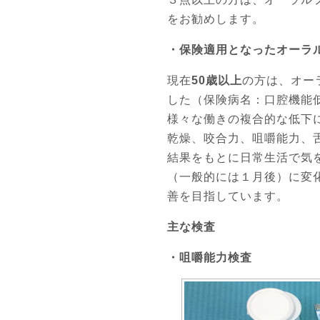
をお勧めします。
・保険適用となったオーラ
現在
50歳以上
の方は、オー
した（保険病名：口腔機能
様々な働きの複合的な低下
乾燥、咬合力、咀嚼能力、
結果をもとに日常生活で気
（一般的には１月後）に変
善を目指しています。
主な検査
・咀嚼能力検査