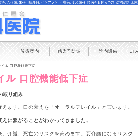
入れ歯, 歯科口腔外科, インプラント, 審美, 小児歯科, 持病をお持ちの方, 訪問診療,医
診療案内
感染予防策
院内設備
ST
レイル 口腔機能低下症
イル 口腔機能低下症
の取り組み
衰えます。口の衰えを「オーラルフレイル」と言います。
衰えに繋がることがわかってきました。
来、介護、死亡のリスクを高めます。要介護になるリスク