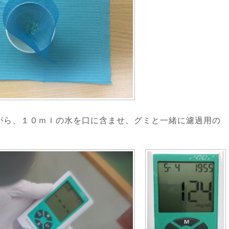
がら、１０ｍｌの水を口に含ませ、グミと一緒に濾過用の