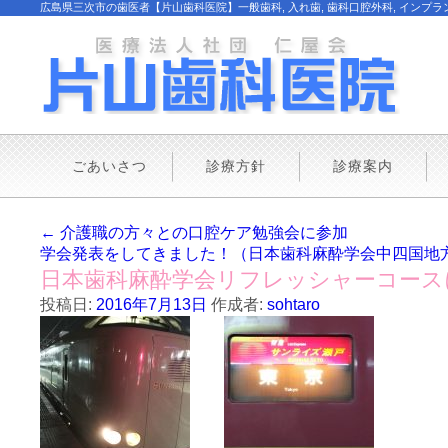
広島県三次市の歯医者【片山歯科医院】一般歯科, 入れ歯, 歯科口腔外科, インプラント
ごあいさつ
診療方針
診療案内
←
介護職の方々との口腔ケア勉強会に参加
学会発表をしてきました！（日本歯科麻酔学会中四国地
日本歯科麻酔学会リフレッシャーコース
投稿日:
2016年7月13日
作成者:
sohtaro