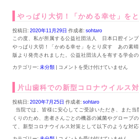
末
し
た。
年
て
は
やっぱり大切！「かめる幸せ」をと
始
き
の
ま
歯
し
投稿日:
2020年11月29日
作成者:
sohtaro
科
た。
この度、私が所属する公益社団法人 日本口腔インプ
当
は
やっぱり大切！「かめる幸せ」をとり戻す あの素晴
番
医
版より発売されました。公益社団法人を有する学会の
は
や
カテゴリー:
未分類
|
コメントを受け付けていません
っ
ぱ
片山歯科での新型コロナウイルス対
り
大
切！
投稿日:
2020年7月25日
作成者:
sohtaro
「か
当院では、皆様に安心してご受診いただき、また当
め
くりのため、患者さんごとの機器の滅菌やグローブの
る
幸
て、新型コロナウイルス対策として以下のような対応
せ」
片
カテゴリー:
未分類
|
を
コメントを受け付けていません