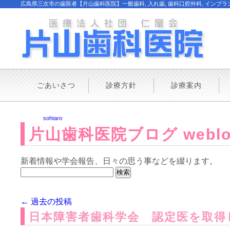
広島県三次市の歯医者【片山歯科医院】一般歯科, 入れ歯, 歯科口腔外科, インプラント
ごあいさつ
診療方針
診療案内
投稿者「
sohtaro
」のアーカイブ
片山歯科医院ブログ weblo
新着情報や学会報告、日々の思う事などを綴ります。
検
索:
←
過去の投稿
日本障害者歯科学会 認定医を取得