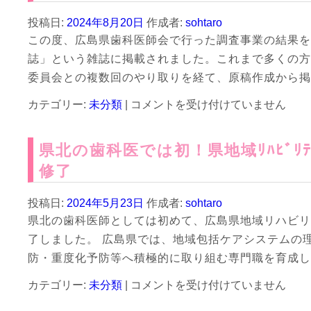
静
し
法
ま
投稿日:
2024年8月20日
作成者:
sohtaro
(セ
し
この度、広島県歯科医師会で行った調査事業の結果を
デ
た！
誌」という雑誌に掲載されました。これまで多くの方
ー
は
シ
委員会との複数回のやり取りを経て、原稿作成から掲
ョ
「口
カテゴリー:
未分類
|
ン）
コメントを受け付けていません
腔
を
衛
再
県北の歯科医では初！県地域ﾘﾊﾋﾞﾘ
生
開
学
か
修了
会
つ
雑
充
投稿日:
2024年5月23日
作成者:
sohtaro
誌」
実
県北の歯科医師としては初めて、広島県地域リハビリ
に
化
論
は
了しました。 広島県では、地域包括ケアシステムの
文
防・重度化予防等へ積極的に取り組む専門職を育成し
が
掲
県
カテゴリー:
未分類
|
コメントを受け付けていません
載
北
さ