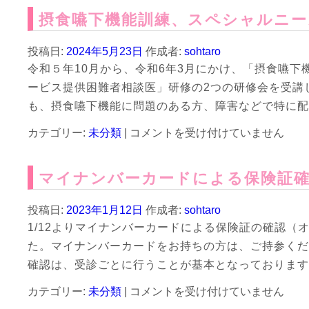
の
れ
摂食嚥下機能訓練、スペシャルニー
歯
ま
科
し
医
投稿日:
2024年5月23日
作成者:
sohtaro
た！
で
令和５年10月から、令和6年3月にかけ、「摂食嚥下
は
は
ービス提供困難者相談医」研修の2つの研修会を受講
初！
県
も、摂食嚥下機能に問題のある方、障害などで特に配
地
摂
カテゴリー:
未分類
|
域
コメントを受け付けていません
ﾘ
食
ﾊ
嚥
ﾋﾞ
マイナンバーカードによる保険証
下
ﾘ
機
ﾃ
能
ｰ
投稿日:
2023年1月12日
作成者:
sohtaro
訓
ｼ
1/12よりマイナンバーカードによる保険証の確認（
ｮ
練、
た。マイナンバーカードをお持ちの方は、ご持参くだ
ﾝ
ス
専
ペ
確認は、受診ごとに行うことが基本となっております
門
シ
職
マ
カテゴリー:
未分類
|
ャ
コメントを受け付けていません
人
イ
ル