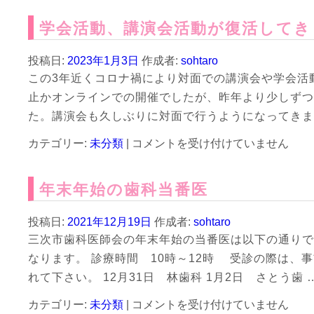
材
ナ
ニ
育
学会活動、講演会活動が復活してき
ン
ー
成
バ
ズ
研
ー
歯
投稿日:
2023年1月3日
作成者:
sohtaro
修
カ
科
この3年近くコロナ禍により対面での講演会や学会活
修
ー
相
了
止かオンラインでの開催でしたが、昨年より少しずつ
ド
談
は
に
医
た。講演会も久しぶりに対面で行うようになってきま
よ
研
学
カテゴリー:
未分類
|
る
コメントを受け付けていません
修
会
保
修
活
険
了
年末年始の歯科当番医
動、
証
は
講
確
演
認
投稿日:
2021年12月19日
作成者:
sohtaro
会
を
三次市歯科医師会の年末年始の当番医は以下の通りで
活
開
なります。 診療時間 10時～12時 受診の際は、
動
始
が
し
れて下さい。 12月31日 林歯科 1月2日 さとう歯 
復
ま
年
カテゴリー:
未分類
|
活
コメントを受け付けていません
し