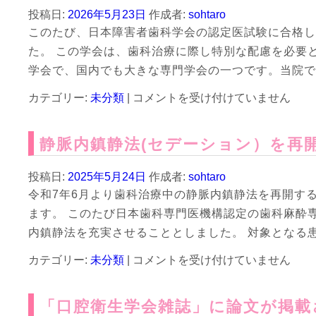
投稿日:
2026年5月23日
作成者:
sohtaro
このたび、日本障害者歯科学会の認定医試験に合格し
た。 この学会は、歯科治療に際し特別な配慮を必要
学会で、国内でも大きな専門学会の一つです。当院で
日
カテゴリー:
未分類
|
コメントを受け付けていません
本
障
静脈内鎮静法(セデーション）を再
害
者
歯
投稿日:
2025年5月24日
作成者:
sohtaro
科
令和7年6月より歯科治療中の静脈内鎮静法を再開す
学
ます。 このたび日本歯科専門医機構認定の歯科麻酔
会
認
内鎮静法を充実させることとしました。 対象となる
定
静
カテゴリー:
未分類
|
医
コメントを受け付けていません
脈
を
内
取
「口腔衛生学会雑誌」に論文が掲載
鎮
得