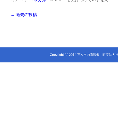
山
と
歯
り
←
過去の投稿
科
戻
で
す
の
発
新
刊！！
型
は
コ
ロ
ナ
Copyright (c) 2014 三次市の歯医者 医療法人社団 
ウ
イ
ル
ス
対
策
（7
月
25
日
更