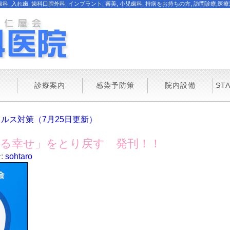
入れ歯, 歯科口腔外科, インプラント, 審美, 小児歯科, 持病をお持ちの方, 訪問診療,医
診療案内
感染予防策
院内設備
ST
ルス対策（7月25日更新）
る幸せ」をとり戻す 発刊！！
:
sohtaro