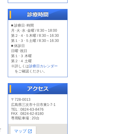
■ 診療日･時間
月･火･水･金曜 / 8:30～18:00
第２･４･５木曜 / 8:30～16:30
第１･３･５土曜 / 8:30～16:30
■ 休診日
日曜･祝日
第１･３ 木曜
第２･４ 土曜
※詳しくは
診療日カレンダー
をご確認ください。
〒728-0013
広島県三次市十日市東1-7-1
TEL : 0824-63-8476
FAX : 0824-62-8180
専用駐車場 : 20台
を