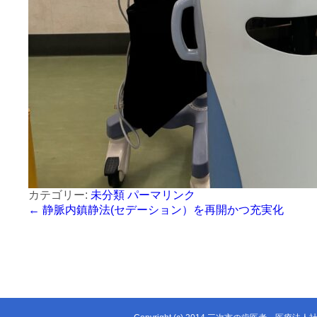
カテゴリー:
未分類
パーマリンク
←
静脈内鎮静法(セデーション）を再開かつ充実化