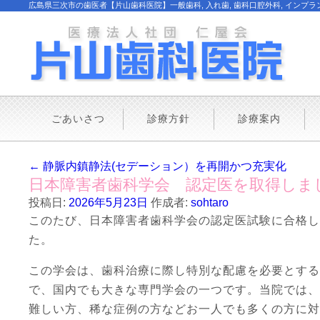
広島県三次市の歯医者【片山歯科医院】一般歯科, 入れ歯, 歯科口腔外科, インプラント
ごあいさつ
診療方針
診療案内
←
静脈内鎮静法(セデーション）を再開かつ充実化
日本障害者歯科学会 認定医を取得しま
投稿日:
2026年5月23日
作成者:
sohtaro
このたび、日本障害者歯科学会の認定医試験に合格し
た。
この学会は、歯科治療に際し特別な配慮を必要とする
で、国内でも大きな専門学会の一つです。当院では、
難しい方、稀な症例の方などお一人でも多くの方に対